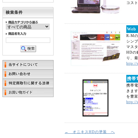
コス
Web
R-M
シン
マスタ
HDの
り、
http:/
携帯
携帯
きま
を豊
http:/
← オニキスHDの塗装 へ