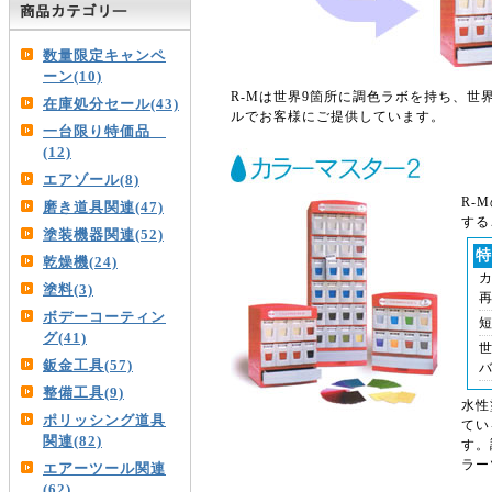
数量限定キャンペ
ーン(10)
R-Mは世界9箇所に調色ラボを持ち、世
在庫処分セール(43)
ルでお客様にご提供しています。
一台限り特価品
(12)
エアゾール(8)
R-
磨き道具関連(47)
する
塗装機器関連(52)
特
乾燥機(24)
塗料(3)
ボデーコーティン
グ(41)
鈑金工具(57)
整備工具(9)
水性
ポリッシング道具
てい
関連(82)
す。
ラー
エアーツール関連
(62)