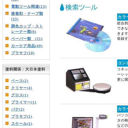
電動ツール関連(13)
接着剤・テープ類
カラ
(33)
総合的
調色カップ・スト
でき
レーナー類(6)
きま
ペーパー類 (31)
収録
カーケア用品(49)
プラサフ(10)
コン
コネ
ーシッ
更に
ベース(2)
クリヤー(4)
グロス(1)
プライマー(1)
カラ
パテ(2)
パソ
プラサフ(1)
タの
スケール(1)
など