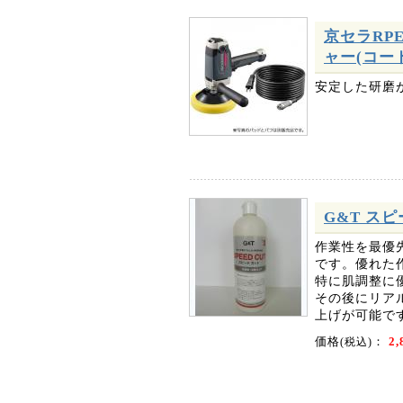
京セラRP
ャー(コード付
安定した研磨が
G&T スピ
作業性を最優
です。優れた
特に肌調整に
その後にリア
上げが可能で
価格
：
2,
(税込)