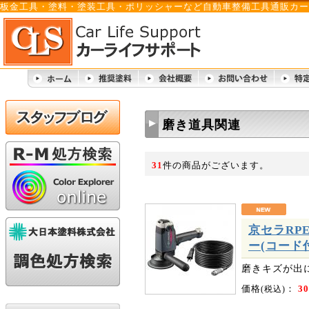
板金工具・塗料・塗装工具・ポリッシャーなど自動車整備工具通販カー
磨き道具関連
31
件の商品がございます。
京セラRP
ー(コード付)
磨きキズが出
価格
：
30
(税込)