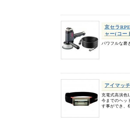
京セラRP
ャー(コード付
パワフルな磨
アイマッチ2
充電式高演色
今までのヘッ
す事ができ、