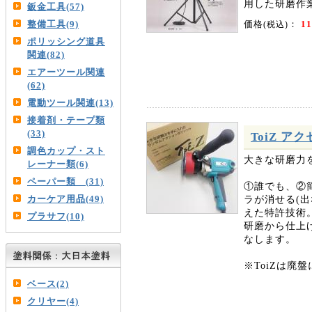
用した研磨作
鈑金工具(57)
価格
：
11
整備工具(9)
(税込)
ポリッシング道具
関連(82)
エアーツール関連
(62)
電動ツール関連(13)
接着剤・テープ類
(33)
ToiZ 
調色カップ・スト
大きな研磨力
レーナー類(6)
ペーパー類 (31)
①誰でも、②
ラが消せる(
カーケア用品(49)
えた特許技術
プラサフ(10)
研磨から仕上
なします。
※ToiZは廃
ベース(2)
クリヤー(4)