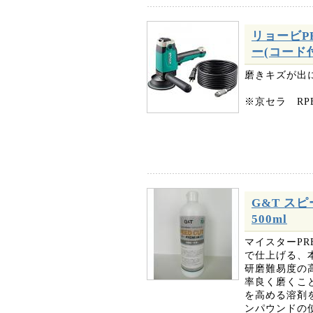
リョービP
ー(コード付)
磨きキズが出
※京セラ RP
G&T ス
500ml
マイスターPR
で仕上げる、
研磨難易度の
率良く磨くこ
を高める溶剤
ンパウンドの