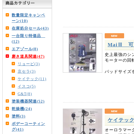
数量限定キャンペ
ーン(10)
在庫処分セール(43)
一台限り特価品
(12)
MaiⅢ 
エアゾール(8)
史上最強のシ
磨き道具関連(47)
モーターの回
リョービ(3)
パッドサイズを
京セラ(3)
ケイテック(11)
イスコ(5)
G&T(8)
塗装機器関連(52)
乾燥機(24)
塗料(3)
ケイテック
ボデーコーティン
グ(41)
オーロラマー