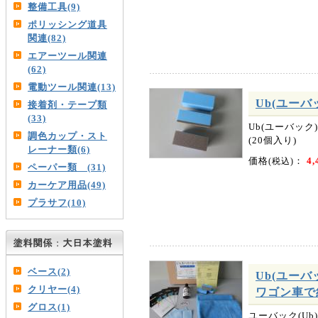
整備工具(9)
ポリッシング道具
関連(82)
エアーツール関連
(62)
電動ツール関連(13)
Ub(ユーバ
接着剤・テープ類
(33)
Ub(ユーバッ
調色カップ・スト
(20個入り)
レーナー類(6)
価格
：
4,
(税込)
ペーパー類 (31)
カーケア用品(49)
プラサフ(10)
ベース(2)
Ub(ユー
クリヤー(4)
ワゴン車で
グロス(1)
ユーバック(U