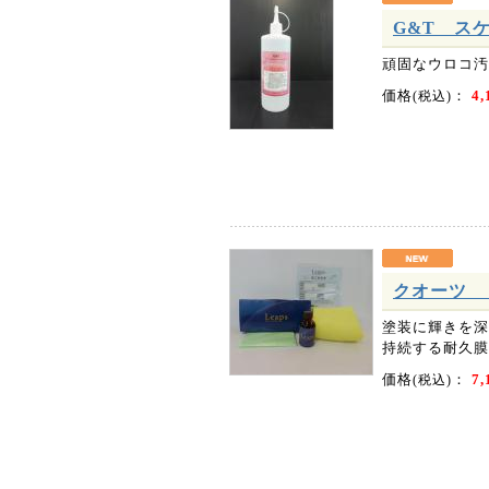
G&T スケ
頑固なウロコ汚
価格
：
4,
(税込)
クオーツ リ
塗装に輝きを深
持続する耐久膜、
価格
：
7,
(税込)