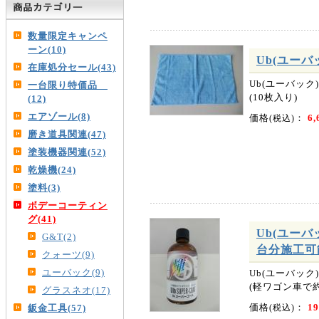
数量限定キャンペ
ーン(10)
Ub(ユーバ
在庫処分セール(43)
Ub(ユーバック
一台限り特価品
(10枚入り)
(12)
エアゾール(8)
価格
：
6,
(税込)
磨き道具関連(47)
塗装機器関連(52)
乾燥機(24)
塗料(3)
ボデーコーティン
グ(41)
Ub(ユーバ
G&T(2)
台分施工可
クォーツ(9)
ユーバック(9)
Ub(ユーバック
(軽ワゴン車で
グラスネオ(17)
価格
：
19
鈑金工具(57)
(税込)