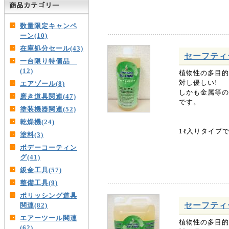
数量限定キャンペ
ーン(10)
在庫処分セール(43)
セーフティー
一台限り特価品
(12)
植物性の多目的
対し優しい!
エアゾール(8)
しかも金属等の
磨き道具関連(47)
です。
塗装機器関連(52)
乾燥機(24)
1ℓ入りタイプ
塗料(3)
ボデーコーティン
グ(41)
鈑金工具(57)
整備工具(9)
ポリッシング道具
セーフティー
関連(82)
エアーツール関連
植物性の多目的
(62)