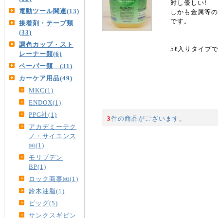
対し優しい!
電動ツール関連(13)
しかも金属等の
です。
接着剤・テープ類
(33)
調色カップ・スト
5ℓ入りタイプ
レーナー類(6)
ペーパー類 (31)
カーケア用品(49)
MKC(1)
ENDOX(1)
PPG社(1)
3
件の商品がございます。
アカデミーテク
ノ・サイエンス
㈱(1)
モリブデン
BP(1)
ロック商事㈱(1)
鈴木油脂(1)
ビッグ(5)
サンクスギビン