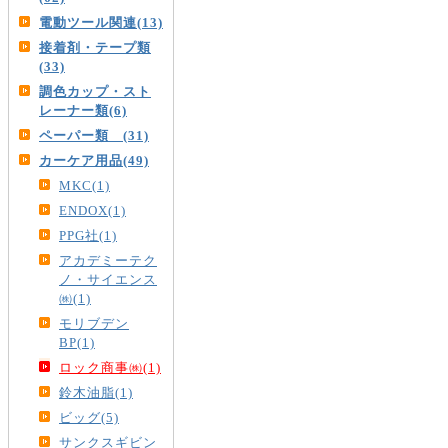
電動ツール関連(13)
接着剤・テープ類
(33)
調色カップ・スト
レーナー類(6)
ペーパー類 (31)
カーケア用品(49)
MKC(1)
ENDOX(1)
PPG社(1)
アカデミーテク
ノ・サイエンス
㈱(1)
モリブデン
BP(1)
ロック商事㈱(1)
鈴木油脂(1)
ビッグ(5)
サンクスギビン