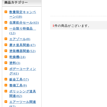
数量限定キャンペ
ーン(10)
在庫処分セール(43)
1
件の商品がございます。
一台限り特価品
(12)
エアゾール(8)
磨き道具関連(47)
塗装機器関連(52)
乾燥機(24)
塗料(3)
ボデーコーティン
グ(41)
鈑金工具(57)
整備工具(9)
ポリッシング道具
関連(82)
エアーツール関連
(62)