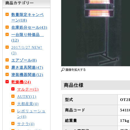
数量限定キャンペ
ーン(10)
在庫処分セール(43)
一台限り特価品
(12)
2017/1/27 NEW!
(3)
エアゾール(8)
磨き道具関連(47)
塗装機器関連(52)
乾燥機(24)
商品仕様
マルテー(1)
AUTRY(1)
型式
OT2
大都産業(4)
商品コード
5411
レボリューショ
ン(4)
総重量
17kg
サクラ(4)