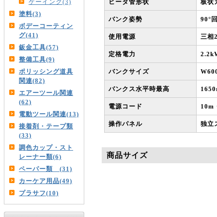
ケーイング(3)
ヒータ管形状
板状
塗料(3)
バンク姿勢
90°
ボデーコーティン
グ(41)
使用電源
三相2
鈑金工具(57)
定格電力
2.2k
整備工具(9)
ポリッシング道具
バンクサイズ
W60
関連(82)
バンクス水平時最高
165
エアーツール関連
(62)
電源コード
10m
電動ツール関連(13)
操作パネル
独立
接着剤・テープ類
(33)
調色カップ・スト
商品サイズ
レーナー類(6)
ペーパー類 (31)
カーケア用品(49)
プラサフ(10)